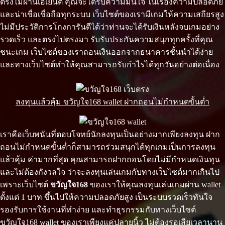
ตรงไม่ผ่านเอเย่นต์ คุณจะได้รับความมั่นใจ ในเรื่องความปลอดภัย
และน่าเชื่อเชื่อถือทุกระบบ เว็บไซต์ของเรามีเกมให้ความเสถียรสูง
ไม่มีประวัติการโกงการันตีได้ว่าท่านจะได้รับเงินหลังจบเกมอย่าง
รวดเร็ว และตรงไปตรงมา รับรับประกันความสนุกทุกครั้งที่คุณ
ชนะเกม เว็บไซต์ของเราถอนเงินออกจากธนาคารชั้นนำได้ง่าย
และทางเว็บไซต์ทำให้คุณสามารถรับกำไรได้ทุกวันอย่างต่อเนื่อง
ลงทุนแล้วคุ้ม ขวัญใจ168 wallet ฝากถอนไม่กำหนดขั้นต่ำ
เราคือเว็บพนันที่ตอบโจทย์นักลงทุนเป็นอย่างมากเพียงลงทุน ฝาก
ถอนไม่กำหนดขั้นต่ำก็สามารถร่วมสนุกได้ทุกเกมเป็นการลงทุน
แล้วคุ้ม ค่ามากที่สุด คุณสามารถฝากถอนโดยไม่มีกำหนดเงินทุน
และไม่ต้องกังวลใจ ว่าจะลงทุนเล่นเกมกับทางเว็บไซต์มากเกินไป
เพราะเว็บไซต์
ขวัญใจ168
ของเราให้คุณลงทุนเล่นเกมผ่าน wallet
ตั้งแต่ 1 บาท ขึ้นไปให้ความปลอดภัยสูง เป็นระบบรวดเร็วทันใจ
รองรับการใช้งานที่ทำง่าย และทำธุรกรรมกับทางเว็บไซต์
ขวัญใจ168 wallet ของเราเพียงแค่ปลายนิ้ว ไม่ต้องรอเสียเวลานาน