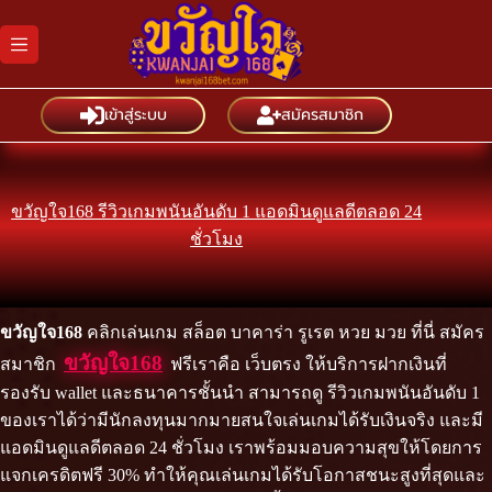
Skip
to
content
เข้าสู่ระบบ
สมัครสมาชิก
ขวัญใจ168 รีวิวเกมพนันอันดับ 1 แอดมินดูแลดีตลอด 24
ชั่วโมง
ขวัญใจ168
คลิกเล่นเกม สล็อต บาคาร่า รูเรต หวย มวย ที่นี่ สมัคร
ขวัญใจ168
สมาชิก
ฟรีเราคือ เว็บตรง ให้บริการฝากเงินที่
รองรับ wallet และธนาคารชั้นนำ สามารถดู รีวิวเกมพนันอันดับ 1
ของเราได้ว่ามีนักลงทุนมากมายสนใจเล่นเกมได้รับเงินจริง และมี
แอดมินดูแลดีตลอด 24 ชั่วโมง เราพร้อมมอบความสุขให้โดยการ
แจกเครดิตฟรี 30% ทำให้คุณเล่นเกมได้รับโอกาสชนะสูงที่สุดและ