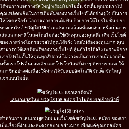
ได้พบการแจกรางวัลใหญ่ พร้อมโปรไม่อั้น จัดเต็มทุกเกมเราให้
คุณเพลิดเพลินในการเดิมพันของทางเว็บไซต์ได้อย่างจุใจ เป็นการ
ให้โชคหรือรับโอกาสทางการเดิมพัน ด้วยการให้โปรโมชั่น ของ
ทางเว็บไซต์
ขวัญใจ168
ร่วมเล่นเกมสล็อตที่แตกง่าย หรือเป็นการ
เล่นเกมสคาสิโนสดโดยไม่ต้องใช้เงินทุนของคุณเพิ่มเติม เว็บไซต์
ของเราสร้างโอกาสรวยให้คุณได้จริง โดยไม่ต้องลงทุนมาก คุณ
สามารถใช้เครดิตฟรีของทางเว็บไซต์ ลุ้นกำไรได้จริง เพราะมีการ
แจกโปรไม่อั้นให้คุณทุกสัปดาห์ ไม่ว่าจะเป็นการแจกเมื่อฝากเงิน
ครั้งแรกโปรคืนยอดเสีย และโปรโบนัสฟรีต่างๆ ที่ทางเราแจกให้
สมาชิกอย่างต่อเนื่องให้ท่านได้รับแบบอัตโนมัติ จัดเต็มจัดใหญ่
แจกแบบไม่อั้น
เล่นเกมยูสใหม่ ขวัญใจ168 สมัคร ไวไม่ต้องรอเจ้าหน้าที่
สำหรับการ เล่นเกมยูสใหม่ บนเว็บไซต์ ขวัญใจ168 สมัคร ของเรา
เป็นเรื่องที่ง่ายและสะดวกสบายอย่างมาก เพียงแค่คุณกดสมัคร